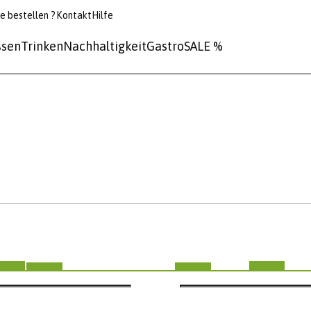
e bestellen ?
Kontakt
Hilfe
ssen
Trinken
Nachhaltigkeit
Gastro
SALE %