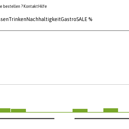
e bestellen ?
Kontakt
Hilfe
ssen
Trinken
Nachhaltigkeit
Gastro
SALE %